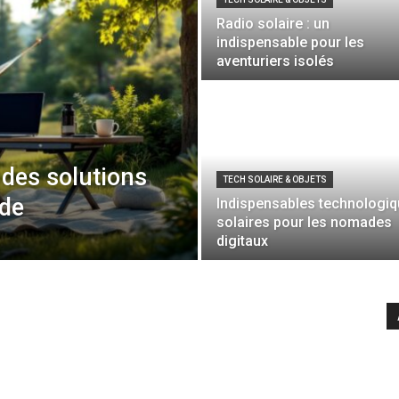
Radio solaire : un
indispensable pour les
aventuriers isolés
: des solutions
TECH SOLAIRE & OBJETS
ade
Indispensables technologi
solaires pour les nomades
digitaux