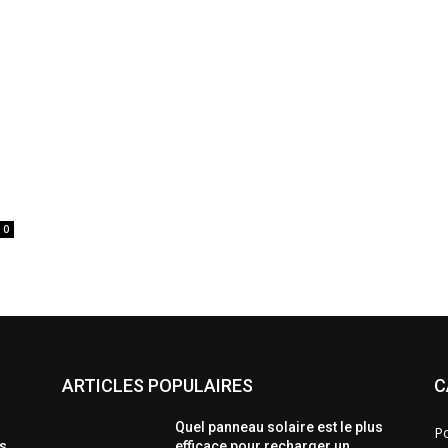
0
ARTICLES POPULAIRES
C
Quel panneau solaire est le plus
Po
s
efficace pour recharger un