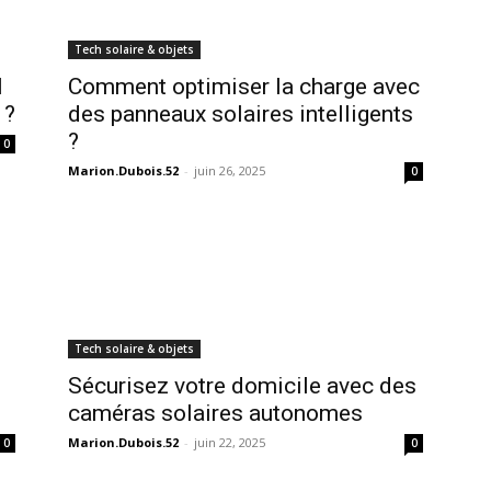
Tech solaire & objets
l
Comment optimiser la charge avec
 ?
des panneaux solaires intelligents
?
0
Marion.Dubois.52
-
juin 26, 2025
0
Tech solaire & objets
Sécurisez votre domicile avec des
caméras solaires autonomes
Marion.Dubois.52
-
juin 22, 2025
0
0