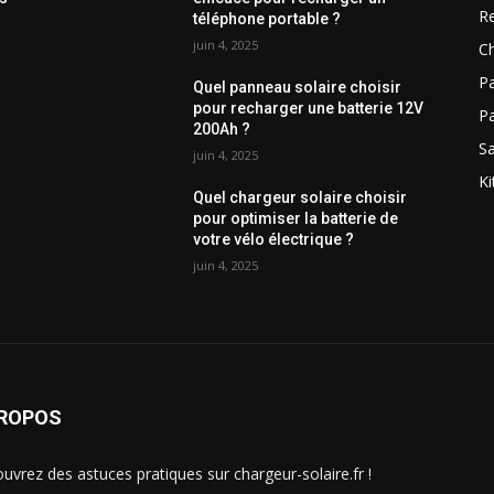
R
téléphone portable ?
juin 4, 2025
Ch
Pa
Quel panneau solaire choisir
pour recharger une batterie 12V
P
?
200Ah ?
Sa
juin 4, 2025
Ki
Quel chargeur solaire choisir
pour optimiser la batterie de
votre vélo électrique ?
juin 4, 2025
PROPOS
uvrez des astuces pratiques sur chargeur-solaire.fr !