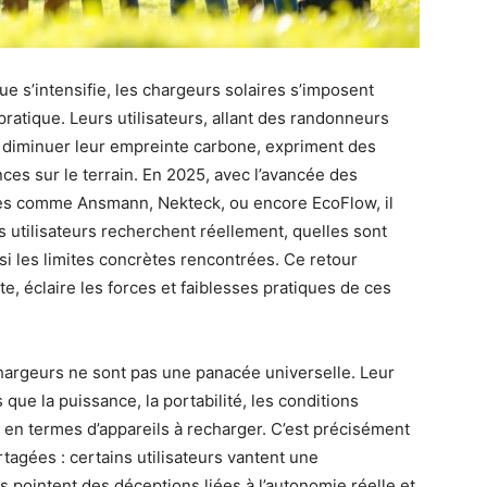
e s’intensifie, les chargeurs solaires s’imposent
ratique. Leurs utilisateurs, allant des randonneurs
e diminuer leur empreinte carbone, expriment des
es sur le terrain. En 2025, avec l’avancée des
ques comme Ansmann, Nekteck, ou encore EcoFlow, il
 utilisateurs recherchent réellement, quelles sont
si les limites concrètes rencontrées. Ce retour
e, éclaire les forces et faiblesses pratiques de ces
chargeurs ne sont pas une panacée universelle. Leur
que la puissance, la portabilité, les conditions
 en termes d’appareils à recharger. C’est précisément
rtagées : certains utilisateurs vantent une
 pointent des déceptions liées à l’autonomie réelle et