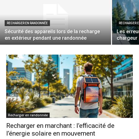
RECHARGER EN RANDONNÉE
RECHARGER 
Sécurité des appareils lors de la recharge
Les erreu
en extérieur pendant une randonnée
chargeur
Recharger en randonnée
Recharger en marchant : l’efficacité de
l’énergie solaire en mouvement