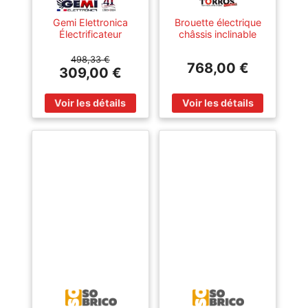
Gemi Elettronica
Brouette électrique
Électrificateur
châssis inclinable
clôture électrique 5
115L 180KG -
km b/12 12v 220v
batterie 24V / 12Ah
498,33 €
768,00 €
avec panneau solaire
Torros EK200F
309,00 €
pour chevaux bovins
élevage gemi