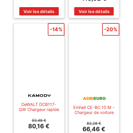
L-BOXX BOSCH
06019E4002
0601083101
-14%
-20%
DeWALT DCB117-
Einhell CE-BC 10 M -
QW Chargeur rapide
Chargeur de voiture
12 A pour batteries
automatique - 12V -
XR 18 V et XR
93,48 €
batteries de voiture
83,28 €
FLEXVOLT 54 V
80,16 €
et moto jusqu'à
66,46 €
200A