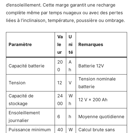
d’ensoleillement. Cette marge garantit une recharge
complète même par temps nuageux ou avec des pertes
liées à l’inclinaison, température, poussière ou ombrage.
Va
U
Paramètre
le
ni
Remarques
ur
té
20
A
Capacité batterie
Batterie 12V
0
h
Tension nominale
Tension
12
V
batterie
Capacité de
24
W
12 V × 200 Ah
stockage
00
h
Ensoleillement
6
h
Moyenne quotidienne
journalier
Puissance minimum
40
W
Calcul brute sans