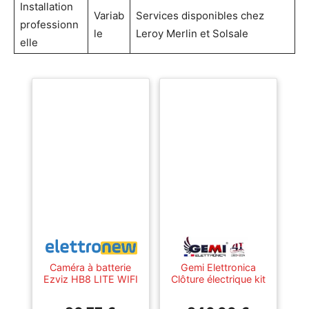
Installation
Variab
Services disponibles chez
professionn
le
Leroy Merlin et Solsale
elle
Caméra à batterie
Gemi Elettronica
Ezviz HB8 LITE WIFI
Clôture électrique kit
IA avec panneau
complet avec
solaire 4MP
panneau solaire :