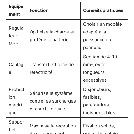
Équipe
Fonction
Conseils pratiques
ment
Choisir un modèle
Régula
Optimise la charge et
adapté à la
teur
protège la batterie
puissance du
MPPT
panneau
Section de 4-10
Câblag
Transfert efficace de
mm², éviter
e
l’électricité
longueurs
excessives
Protect
Disjoncteurs,
Sécurise le système
ion
fusibles,
contre les surcharges
électri
parafoudres
et courts-circuits
que
indispensables
Suppor
Maximise la réception
Fixation solide,
t et
du rayonnement
orientation plein