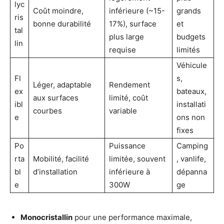
lyc
Coût moindre,
inférieure (~15-
grands
ris
bonne durabilité
17%), surface
et
tal
plus large
budgets
lin
requise
limités
Véhicule
Fl
s,
Léger, adaptable
Rendement
ex
bateaux,
aux surfaces
limité, coût
ibl
installati
courbes
variable
e
ons non
fixes
Po
Puissance
Camping
rta
Mobilité, facilité
limitée, souvent
, vanlife,
bl
d’installation
inférieure à
dépanna
e
300W
ge
Monocristallin
pour une performance maximale,