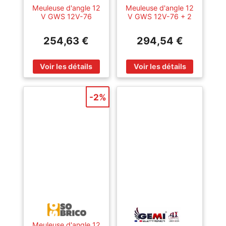
Meuleuse d'angle 12
Meuleuse d'angle 12
V GWS 12V-76
V GWS 12V-76 + 2
Professional + 2
batteries 3 Ah +
batteries 2 Ah +
chargeur + L-BOXX
254,63 €
294,54 €
chargeur + sac à
BOSCH
outil soft bag
06019F200B
BOSCH
06019F200C
-2%
Meuleuse d'angle 12