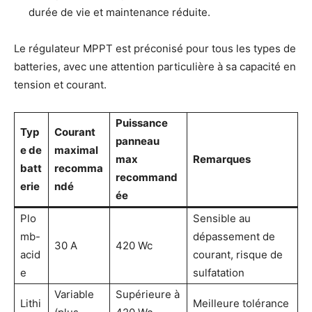
durée de vie et maintenance réduite.
Le régulateur MPPT est préconisé pour tous les types de
batteries, avec une attention particulière à sa capacité en
tension et courant.
Puissance
Typ
Courant
panneau
e de
maximal
max
Remarques
batt
recomma
recommand
erie
ndé
ée
Plo
Sensible au
mb-
dépassement de
30 A
420 Wc
acid
courant, risque de
e
sulfatation
Variable
Supérieure à
Lithi
Meilleure tolérance