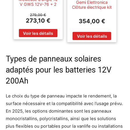
Gemi Elettronica
V GWS 12V-76 + 2
Clôture électrique kit
batteries 3 Ah +
complet avec
chargeur + coffret L-
279,00 €
panneau solaire :
Boxx BOSCH
273,10 €
354,00 €
électrificateur 12 v et
06019F200Y
500 m de fil de
6 mm² pour clôture
électrique gemi
Types de panneaux solaires
adaptés pour les batteries 12V
200Ah
Le choix du type de panneau impacte le rendement, la
surface nécessaire et la compatibilité avec l’usage prévu.
En 2025, les options dominantes sont les panneaux
monocristallins, polycristallins, ainsi que les solutions
plus flexibles ou portables pour la vanlife ou installations