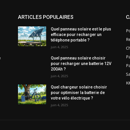
ARTICLES POPULAIRES
C
Quel panneau solaire est le plus
Po
efficace pour recharger un
R
téléphone portable ?
juin 4, 2025
Ch
Pa
e
Quel panneau solaire choisir
pour recharger une batterie 12V
P
200Ah ?
Sa
juin 4, 2025
Ki
Quel chargeur solaire choisir
pour optimiser la batterie de
votre vélo électrique ?
juin 4, 2025