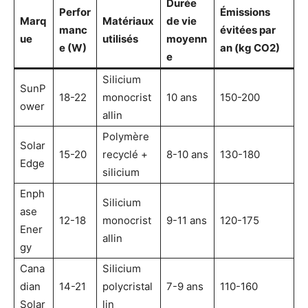
Durée
Perfor
Émissions
Marq
Matériaux
de vie
manc
évitées par
ue
utilisés
moyenn
e (W)
an (kg CO2)
e
Silicium
SunP
18-22
monocrist
10 ans
150-200
ower
allin
Polymère
Solar
15-20
recyclé +
8-10 ans
130-180
Edge
silicium
Enph
Silicium
ase
12-18
monocrist
9-11 ans
120-175
Ener
allin
gy
Cana
Silicium
dian
14-21
polycristal
7-9 ans
110-160
Solar
lin