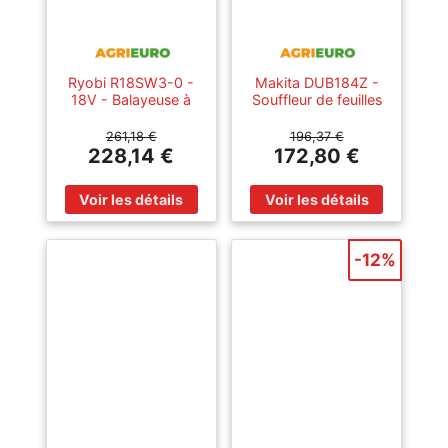
Ryobi R18SW3-0 -
Makita DUB184Z -
18V - Balayeuse à
Souffleur de feuilles
batterie avec bac de
à batterie - SANS
ramassage - SANS
BATTERIE NI
261,18 €
196,37 €
BATTERIE NI
CHARGEUR
228,14 €
172,80 €
CHARGEUR
-12%