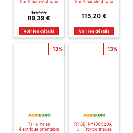
Souffleur électrique
Souffleur électrique
à batterie - SANS
à batterie - SANS
BATTERIE NI
BATTERIE NI
121,47 €
115,20 €
CHARGEUR
CHARGEUR
89,39 €
-13%
-13%
Taille-haies
RYOBI RY18CS20A-
électrique orientable
0 - Tronçonneuse