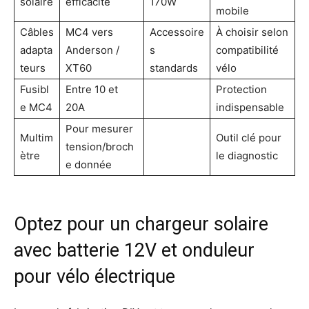
solaire
efficacité
170W
mobile
Câbles
MC4 vers
Accessoire
À choisir selon
adapta
Anderson /
s
compatibilité
teurs
XT60
standards
vélo
Fusibl
Entre 10 et
Protection
e MC4
20A
indispensable
Pour mesurer
Multim
Outil clé pour
tension/broch
ètre
le diagnostic
e donnée
Optez pour un chargeur solaire
avec batterie 12V et onduleur
pour vélo électrique