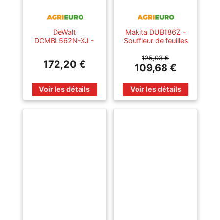
DeWalt
Makita DUB186Z -
DCMBL562N-XJ -
Souffleur de feuilles
Souffleur à feuilles
à batterie - SANS
sur batterie - 18V -
BATTERIE NI
125,03 €
172,20 €
SANS BATTERIE NI
CHARGEUR
109,68 €
CHARGEUR