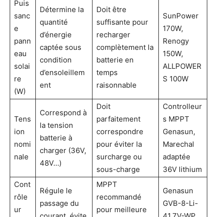
Puis
Détermine la
Doit être
sanc
SunPower
quantité
suffisante pour
e
170W,
d’énergie
recharger
pann
Renogy
captée sous
complètement la
eau
150W,
condition
batterie en
solai
ALLPOWER
d’ensoleillem
temps
re
S 100W
ent
raisonnable
(W)
Doit
Controlleur
Correspond à
Tens
parfaitement
s MPPT
la tension
ion
correspondre
Genasun,
batterie à
nomi
pour éviter la
Marechal
charger (36V,
nale
surcharge ou
adaptée
48V…)
sous-charge
36V lithium
Cont
MPPT
Régule le
Genasun
rôle
recommandé
passage du
GVB-8-Li-
ur
pour meilleure
courant, évite
41.7V-WP,