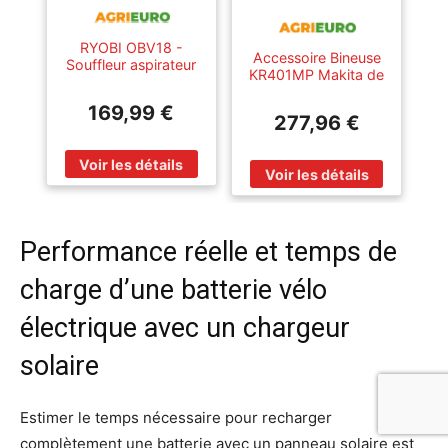
RYOBI OBV18 -
Accessoire Bineuse
Souffleur aspirateur
KR401MP Makita de
et broyeur sans fil -
23 cm - BATTERIE
SANS BATTERIE NI
ET CHARGEUR NON
169,99 €
CHARGEUR
277,96 €
INCLUS
Performance réelle et temps de
charge d’une batterie vélo
électrique avec un chargeur
solaire
Estimer le temps nécessaire pour recharger
complètement une batterie avec un panneau solaire est