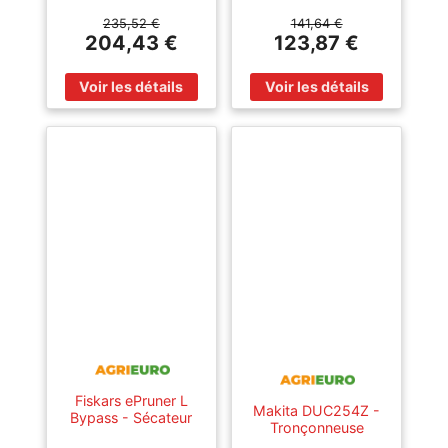
DEWALT
électrique - 18V -
DCMPH566N-XJ -
SANS BATTERIE NI
235,52 €
141,64 €
BATTERIE ET
CHARGEUR
204,43 €
123,87 €
CHARGEUR NON
INCLUS
Fiskars ePruner L
Makita DUC254Z -
Bypass - Sécateur
Tronçonneuse
de taille électrique -
électrique à batterie