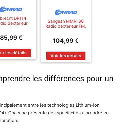
lbrecht DR114
Sangean MMR-88
dio dextérieur
Radio dextérieur FM,
AB+, FM radio
ondes moyennes
urgence, USB,
radio durgence
85,99 €
luetooth avec
104,99 €
fonction de charge
terne, manivelle,
de la batterie, lampe
ction de charge
de poche,
e la batterie,
rechargeable,
nneau solaire,
panneau solaire,
manivelle
mprendre les différences pour un
rincipalement entre les technologies Lithium-Ion
O4). Chacune présente des spécificités à prendre en
oitation.