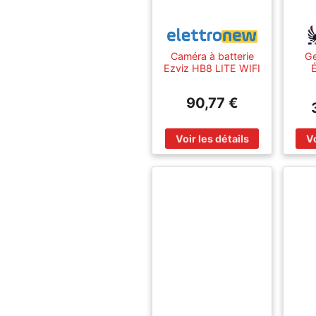
Caméra à batterie
Ge
Ezviz HB8 LITE WIFI
É
IA avec panneau
clôt
solaire 4MP
km
90,77 €
avec
pour