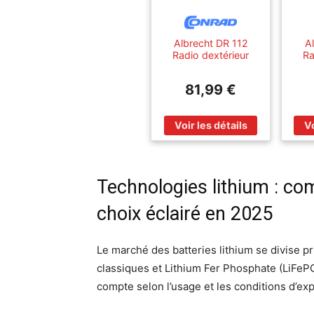
Albrecht DR 112
A
Radio dextérieur
Ra
DAB+, FM radio
D
durgence, USB,
d
81,99 €
Bluetooth fonction
B
de charge de la
lan
batterie, manivelle,
fon
panneau solaire,
d
protégé contre les
pa
Technologies lithium : co
choix éclairé en 2025
Le marché des batteries lithium se divise p
classiques et Lithium Fer Phosphate (LiFeP
compte selon l’usage et les conditions d’expl